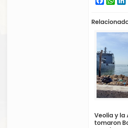
Facebook
What
L
Relacionad
Veolia y l
tomaron B