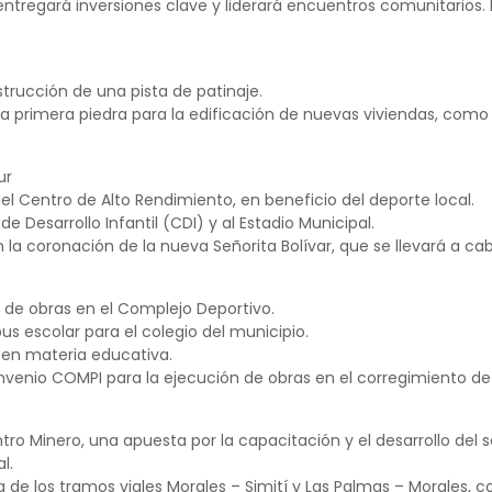
 entregará inversiones clave y liderará encuentros comunitarios.
nstrucción de una pista de patinaje.
la primera piedra para la edificación de nuevas viviendas, com
ur
el Centro de Alto Rendimiento, en beneficio del deporte local.
 de Desarrollo Infantil (CDI) y al Estadio Municipal.
n la coronación de la nueva Señorita Bolívar, que se llevará a cabo
a de obras en el Complejo Deportivo.
us escolar para el colegio del municipio.
 en materia educativa.
nvenio COMPI para la ejecución de obras en el corregimiento de 
tro Minero, una apuesta por la capacitación y el desarrollo del s
l.
a de los tramos viales Morales – Simití y Las Palmas – Morales, 