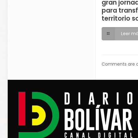
gran jorna
para trans
territorio s
Leer m
Comments are c