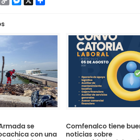
sApp
inkedIn
Copy
Messenger
X
Compartir
Link
os
a Armada se
Comfenalco tiene bue
ocachica con una
noticias sobre