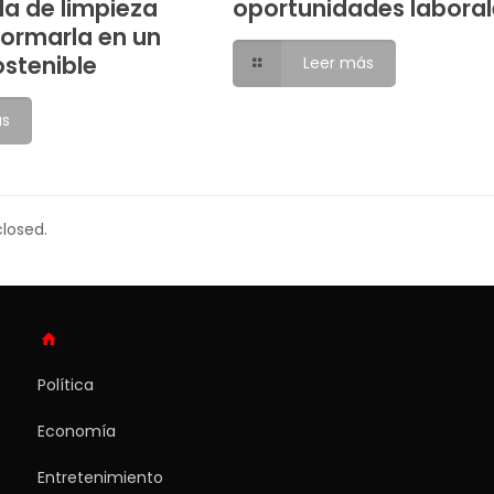
da de limpieza
oportunidades laboral
formarla en un
ostenible
Leer más
ás
losed.
Política
Economía
Entretenimiento