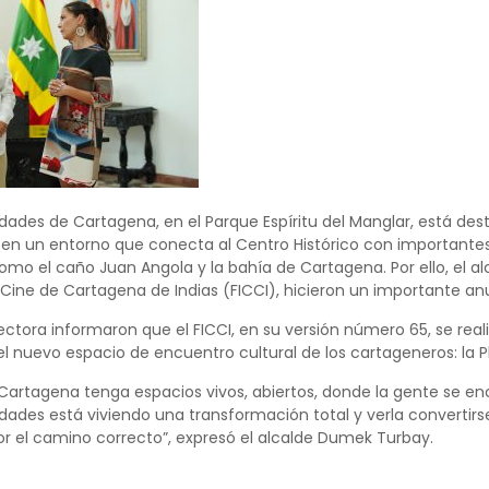
edades de Cartagena, en el Parque Espíritu del Manglar, está des
a, en un entorno que conecta al Centro Histórico con importan
o el caño Juan Angola y la bahía de Cartagena. Por ello, el alc
 Cine de Cartagena de Indias (FICCI), hicieron un importante anu
irectora informaron que el FICCI, en su versión número 65, se reali
l nuevo espacio de encuentro cultural de los cartageneros: la P
rtagena tenga espacios vivos, abiertos, donde la gente se encu
edades está viviendo una transformación total y verla convertirse
 el camino correcto”, expresó el alcalde Dumek Turbay.