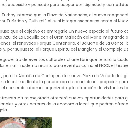
o, accesible y pensado para acoger con dignidad y comodidad 
 Turbay informó que la Plaza de Variedades, el nuevo megacentr
or Turístico y Cultural”, el cual integra escenarios como el N
puso que el objetivo es entregarle un nuevo espacio al futuro co
ya Azul de La Boquilla con el Gran Malecón del Mar e integrando
anos, el renovado Parque Centenario, el Baluarte de La Gente, la
ipe y, por supuesto, el Parque Espíritu del Manglar y el Complej
gacentro de eventos culturales al aire libre que tendrá la ciudad
lar en un moderno recinto para eventos como el FICCI, el Festival 
a, para la Alcaldía de Cartagena la nueva Plaza de Variedades
ismo local, mediante la generación de condiciones propicias pa
del comercio informal organizado, y la atracción de visitantes 
a infraestructura mejorada ofrecerá nuevas oportunidades para gu
ionales y otros actores de la economía local, que podrán ofrecer
ola.