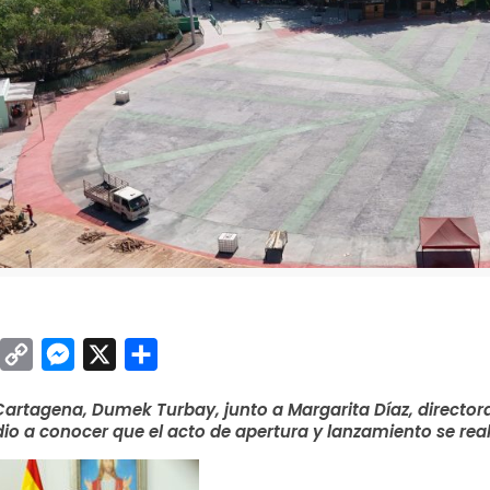
sApp
inkedIn
Copy
Messenger
X
Compartir
Link
 Cartagena, Dumek Turbay, junto a Margarita Díaz, director
 dio a conocer que el acto de apertura y lanzamiento se rea