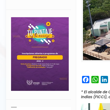
Facebook
What
L
* El alcalde de
Indias (FICCI),