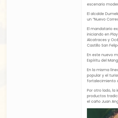
escenario modern
El alcalde Dumek
un “Nuevo Corred
El mandatario ex
iniciando en Pla
Alcatraces y Océ
Castillo San Fel
En este nuevo me
Espíritu del Mang
En la misma líne
popular y el tur
fortalecimiento 
Por otro lado, l
productos tradic
el caño Juan Ang