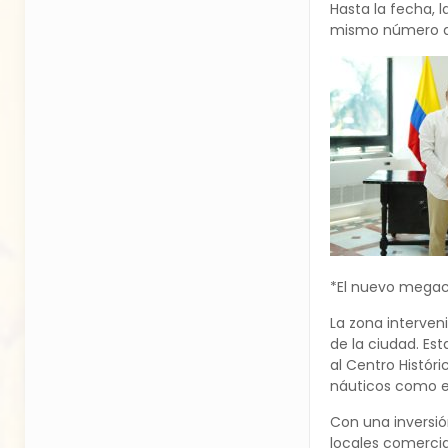
Hasta la fecha, 
mismo número de
*El nuevo megace
La zona interven
de la ciudad. Est
al Centro Histór
náuticos como el
Con una inversió
locales comercia