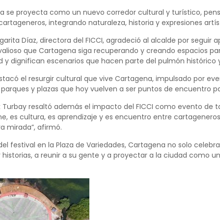
a se proyecta como un nuevo corredor cultural y turístico, pens
cartageneros, integrando naturaleza, historia y expresiones artí
garita Díaz, directora del FICCI, agradeció al alcalde por seguir 
valioso que Cartagena siga recuperando y creando espacios para 
 y dignifican escenarios que hacen parte del pulmón histórico y 
tacó el resurgir cultural que vive Cartagena, impulsado por ev
parques y plazas que hoy vuelven a ser puntos de encuentro pa
 Turbay resaltó además el impacto del FICCI como evento de tall
e, es cultura, es aprendizaje y es encuentro entre cartageneros, 
a mirada”, afirmó.
del festival en la Plaza de Variedades, Cartagena no solo celebr
 historias, a reunir a su gente y a proyectar a la ciudad como un