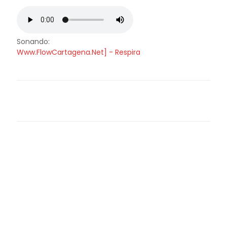
Sonando:
Www.FlowCartagena.Net] - Respira