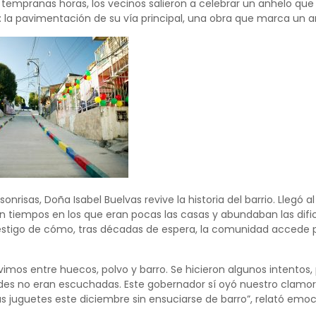
 tempranas horas, los vecinos salieron a celebrar un anhelo qu
e: la pavimentación de su vía principal, una obra que marca un
sonrisas, Doña Isabel Buelvas revive la historia del barrio. Llegó
n tiempos en los que eran pocas las casas y abundaban las dific
estigo de cómo, tras décadas de espera, la comunidad accede po
vimos entre huecos, polvo y barro. Se hicieron algunos intentos, 
udes no eran escuchadas. Este gobernador sí oyó nuestro clamor. 
sus juguetes este diciembre sin ensuciarse de barro”, relató emo