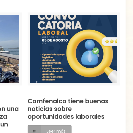
Comfenalco tiene buenas
on una
noticias sobre
eza
oportunidades laborales
 un
Leer más