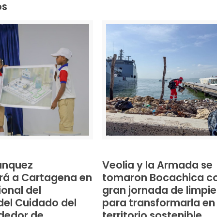
os
anquez
Veolia y la Armada se
rá a Cartagena en
tomaron Bocachica c
ional del
gran jornada de limpi
el Cuidado del
para transformarla en
dedor de
territorio sostenible