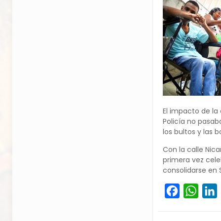
El impacto de la 
Policía no pasab
los bultos y las 
Con la calle Nic
primera vez cele
consolidarse en 
Facebook
What
L