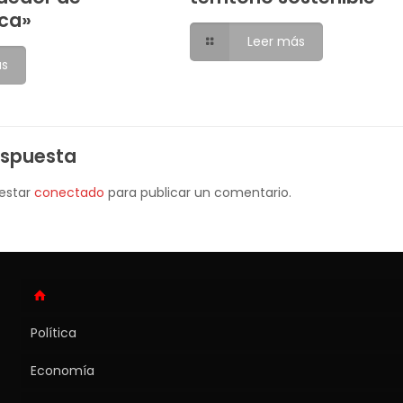
ca»
Leer más
ás
espuesta
 estar
conectado
para publicar un comentario.
Política
Economía