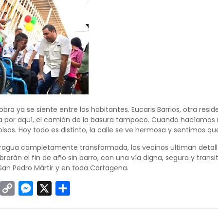
obra ya se siente entre los habitantes. Eucaris Barrios, otra resid
a por aquí, el camión de la basura tampoco. Cuando hacíamos m
bolsas. Hoy todo es distinto, la calle se ve hermosa y sentimos q
aragua completamente transformada, los vecinos ultiman detall
brarán el fin de año sin barro, con una vía digna, segura y tran
San Pedro Mártir y en toda Cartagena.
sApp
inkedIn
Copy
Messenger
X
Compartir
Link