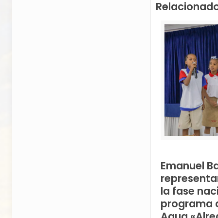
Relacionad
Emanuel B
representa
la fase nac
programa d
Agua «Alre