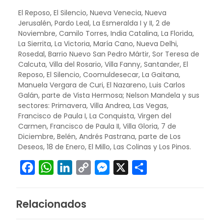
El Reposo, El Silencio, Nueva Venecia, Nueva
Jerusalén, Pardo Leal, La Esmeralda I y II, 2 de
Noviembre, Camilo Torres, India Catalina, La Florida,
La Sierrita, La Victoria, María Cano, Nueva Delhi,
Rosedal, Barrio Nuevo San Pedro Mártir, Sor Teresa de
Calcuta, Villa del Rosario, Villa Fanny, Santander, El
Reposo, El Silencio, Coomuldesecar, La Gaitana,
Manuela Vergara de Curi, El Nazareno, Luis Carlos
Galán, parte de Vista Hermosa; Nelson Mandela y sus
sectores: Primavera, Villa Andrea, Las Vegas,
Francisco de Paula I, La Conquista, Virgen del
Carmen, Francisco de Paula II, Villa Gloria, 7 de
Diciembre, Belén, Andrés Pastrana, parte de Los
Deseos, 18 de Enero, El Millo, Las Colinas y Los Pinos.
Facebook
WhatsApp
LinkedIn
Copy
Messenger
X
Compartir
Link
Relacionados