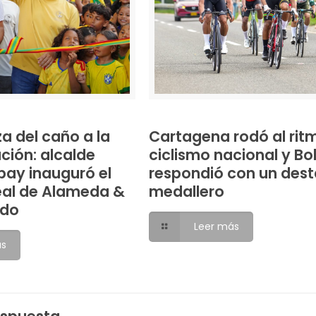
a del caño a la
Cartagena rodó al rit
ción: alcalde
ciclismo nacional y Bo
ay inauguró el
respondió con un des
eal de Alameda &
medallero
ndo
Leer más
ás