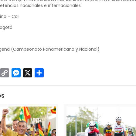
tencias nacionales e internacionales:
ino – Cali
Bogotá
agena (Campeonato Panamericano y Nacional)
sApp
inkedIn
Copy
Messenger
X
Compartir
Link
os