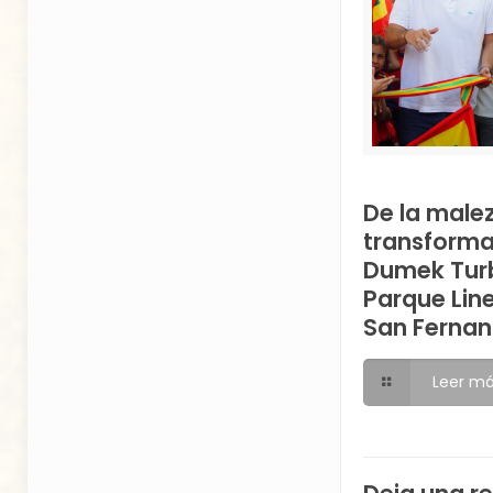
De la malez
transforma
Dumek Turb
Parque Lin
San Ferna
Leer m