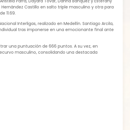
Aristela Parra, Dayara Tovar, Danna Banquez y Estefany
Hernández Castillo en salto triple masculino y otra para
e 11.69.
ional Interligas, realizado en Medellín. Santiago Arcila,
individual tras imponerse en una emocionante final ante
istrar una puntuación de 666 puntos. A su vez, en
 recurvo masculino, consolidando una destacada