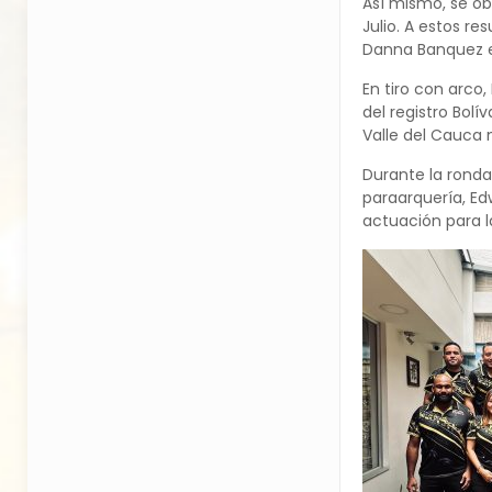
Así mismo, se ob
Julio. A estos r
Danna Banquez e
En tiro con arco,
del registro Bol
Valle del Cauca
Durante la ronda 
paraarquería, Ed
actuación para l