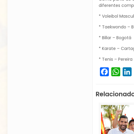
diferentes compe
* Voleibol Mascul
* Taekwondo – 
* Billar – Bogotá
* Karate – Cart
* Tenis – Pereira
Facebook
What
L
Relacionad