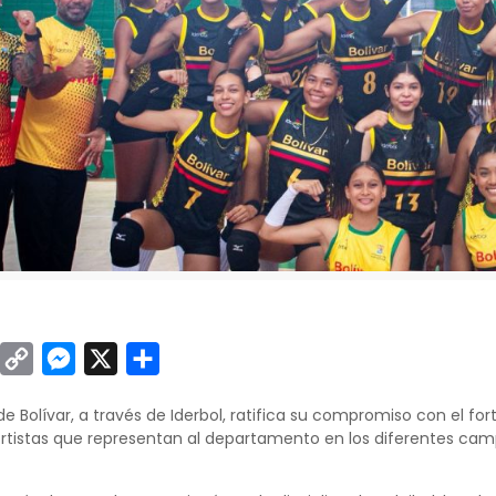
sApp
inkedIn
Copy
Messenger
X
Compartir
Link
 Bolívar, a través de Iderbol, ratifica su compromiso con el for
portistas que representan al departamento en los diferentes ca