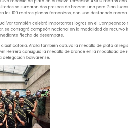
tuvo medalla de plata en el relevo femenino 4×100 metros con 
esultados se sumaron dos preseas de bronce: una para Gian Lucas 
n los 100 metros planos femeninos, con una destacada marca d
 Bolívar también celebró importantes logros en el Campeonato Nac
ívar, se consagró campeón nacional en la modalidad de recurvo 
 mediante flecha de desempate.
clasificatoria, Arcila también obtuvo la medalla de plata al reg
win Herrera consiguió la medalla de bronce en la modalidad de
a delegación bolivarense.