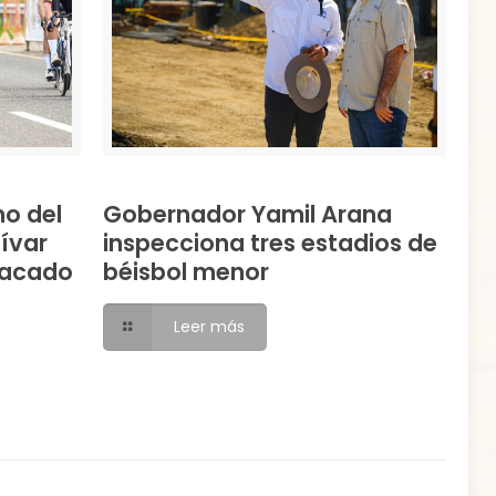
mo del
Gobernador Yamil Arana
lívar
inspecciona tres estadios de
tacado
béisbol menor
Leer más