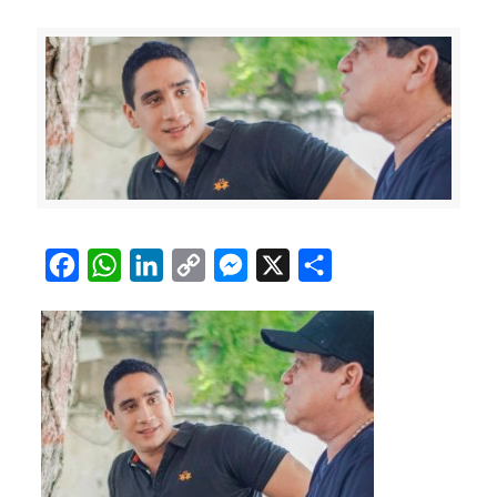
Facebook
WhatsApp
LinkedIn
Copy
Messenger
X
Compartir
Link