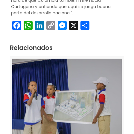
hora de que Colombia también mire hacia
Cartagena y entienda que aquí se juega buena
parte del desarrollo nacional”.
Facebook
WhatsApp
LinkedIn
Copy
Messenger
X
Compartir
Link
Relacionados