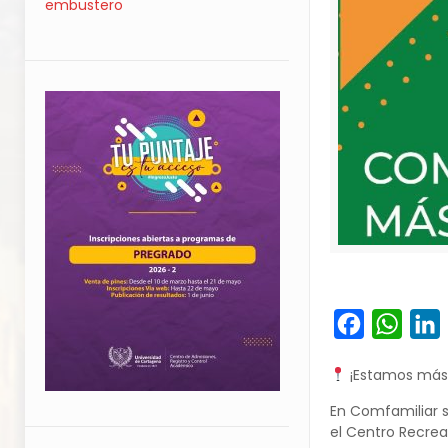
embustero
Facebook
What
L
¡Estamos más 
En Comfamiliar 
el Centro Recrea