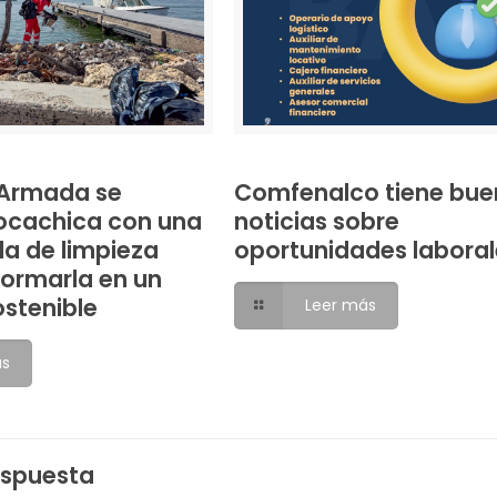
a Armada se
Comfenalco tiene bue
ocachica con una
noticias sobre
da de limpieza
oportunidades laboral
formarla en un
ostenible
Leer más
ás
espuesta