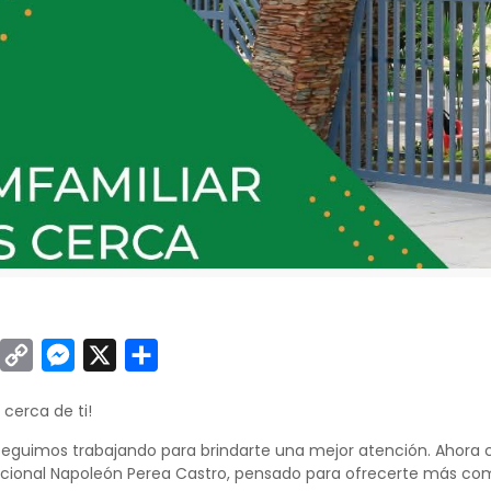
sApp
inkedIn
Copy
Messenger
X
Compartir
Link
cerca de ti!
seguimos trabajando para brindarte una mejor atención. Ahora 
cional Napoleón Perea Castro, pensado para ofrecerte más com