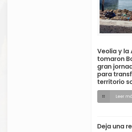
Veolia y l
tomaron B
gran jorna
para trans
territorio s
Leer m
Deja una r