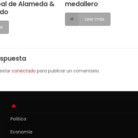
eal de Alameda &
medallero
ndo
Leer más
ás
espuesta
 estar
conectado
para publicar un comentario.
Política
Economía