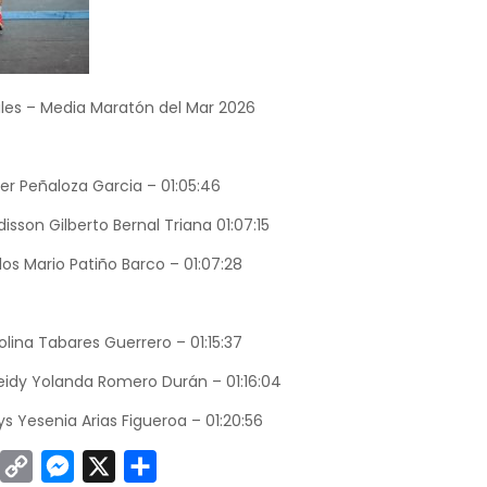
ales – Media Maratón del Mar 2026
ier Peñaloza Garcia – 01:05:46
isson Gilberto Bernal Triana 01:07:15
los Mario Patiño Barco – 01:07:28
olina Tabares Guerrero – 01:15:37
eidy Yolanda Romero Durán – 01:16:04
lys Yesenia Arias Figueroa – 01:20:56
sApp
inkedIn
Copy
Messenger
X
Compartir