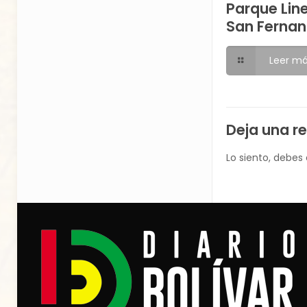
Parque Lin
San Ferna
Leer m
Deja una r
Lo siento, debes