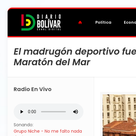
Política
Econ
El madrugón deportivo fue
Maratón del Mar
Radio En Vivo
Sonando:
Grupo Niche - No me falto nada