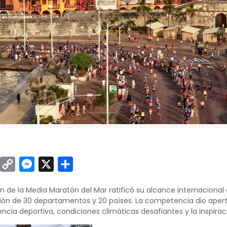
sApp
inkedIn
Copy
Messenger
X
Compartir
Link
 de la Media Maratón del Mar ratificó su alcance internacional al
ón de 30 departamentos y 20 países. La competencia dio apertur
encia deportiva, condiciones climáticas desafiantes y la inspira