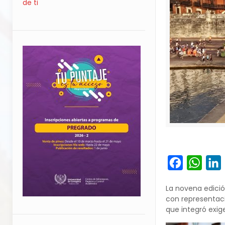
de ti
Facebook
What
L
La novena edición
con representaci
que integró exig