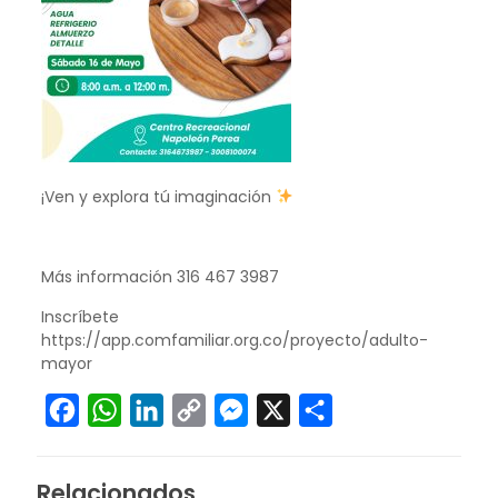
¡Ven y explora tú imaginación
Más información 316 467 3987
Inscríbete
https://app.comfamiliar.org.co/proyecto/adulto-
mayor
Facebook
WhatsApp
LinkedIn
Copy
Messenger
X
Compartir
Link
Relacionados