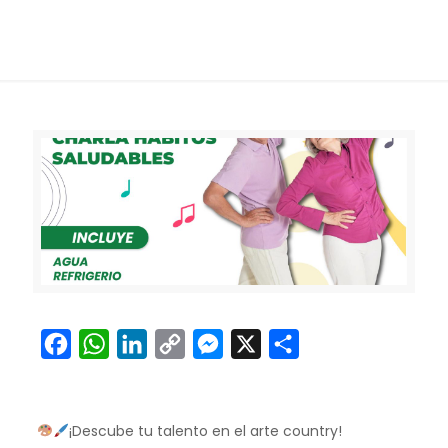
Facebook
WhatsApp
LinkedIn
Copy
Messenger
X
Compartir
Link
¡Descube tu talento en el arte country!