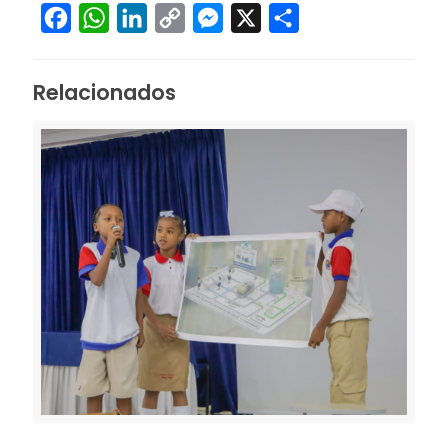
Facebook
WhatsApp
LinkedIn
Copy
Messenger
X
Compartir
Link
Relacionados