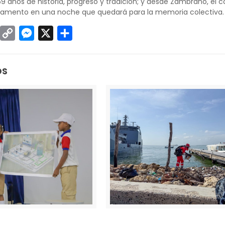
69 años de historia, progreso y tradición; y desde Zambrano, el 
tamento en una noche que quedará para la memoria colectiva.
sApp
inkedIn
Copy
Messenger
X
Compartir
Link
os