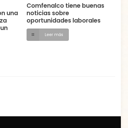
Comfenalco tiene buenas
on una
noticias sobre
eza
oportunidades laborales
 un
Leer más