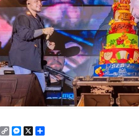
sApp
inkedIn
Copy
Messenger
X
Compartir