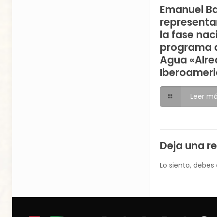
Emanuel B
representa
la fase nac
programa d
Agua «Alre
Iberoameri
Leer m
Deja una r
Lo siento, debes