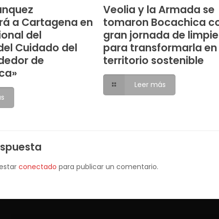
anquez
Veolia y la Armada se
rá a Cartagena en
tomaron Bocachica c
ional del
gran jornada de limpi
el Cuidado del
para transformarla en
dedor de
territorio sostenible
ca»
Leer más
ás
espuesta
 estar
conectado
para publicar un comentario.