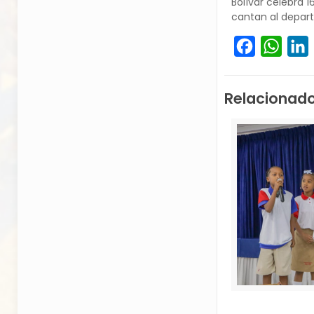
Bolívar celebra 1
cantan al depar
Facebook
What
L
Relacionad