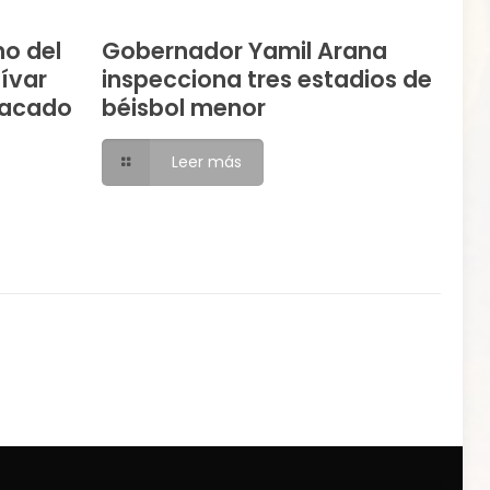
mo del
Gobernador Yamil Arana
lívar
inspecciona tres estadios de
tacado
béisbol menor
Leer más