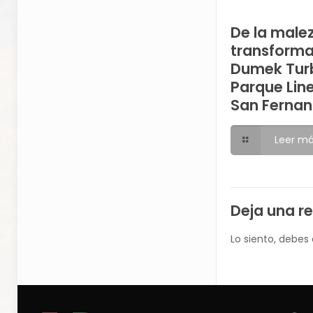
De la malez
transforma
Dumek Turb
Parque Lin
San Ferna
Leer m
Deja una r
Lo siento, debes