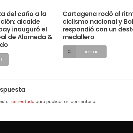
a del caño a la
Cartagena rodó al rit
ción: alcalde
ciclismo nacional y Bo
ay inauguró el
respondió con un des
eal de Alameda &
medallero
ndo
Leer más
ás
espuesta
 estar
conectado
para publicar un comentario.