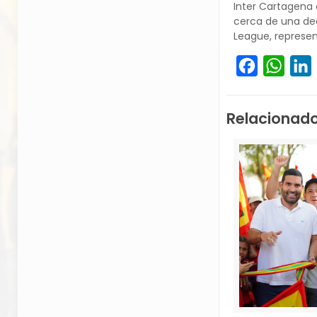
Inter Cartagena 
cerca de una dec
League, represen
Facebook
What
L
Relacionad