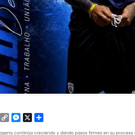
sApp
inkedIn
Copy
Messenger
X
Compartir
Link
rtagena continúa creciendo y dando pasos firmes en su proceso de