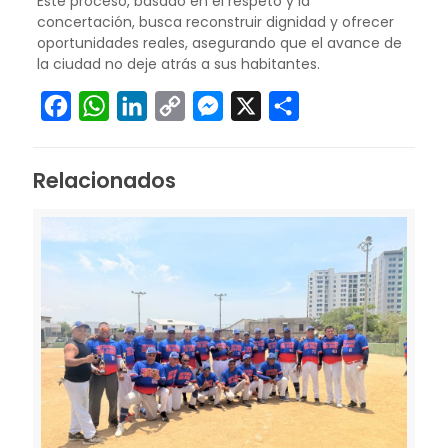
Este proceso, basado en el respeto y la
concertación, busca reconstruir dignidad y ofrecer
oportunidades reales, asegurando que el avance de
la ciudad no deje atrás a sus habitantes.
Facebook
WhatsApp
LinkedIn
Copy
Messenger
X
Compartir
Link
Relacionados