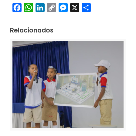
Facebook
WhatsApp
LinkedIn
Copy
Messenger
X
Compartir
Link
Relacionados