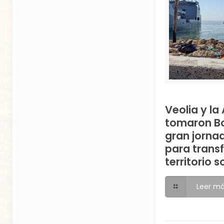
Veolia y l
tomaron B
gran jorna
para trans
territorio s
Leer m