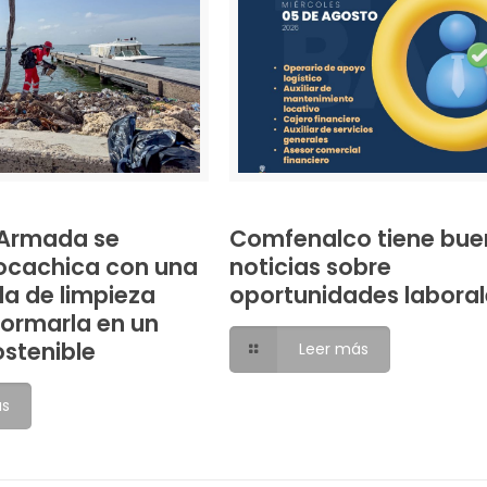
a Armada se
Comfenalco tiene bue
ocachica con una
noticias sobre
da de limpieza
oportunidades laboral
formarla en un
ostenible
Leer más
ás