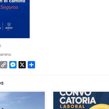
S
Camino.
sApp
inkedIn
Copy
Messenger
X
Compartir
Link
os