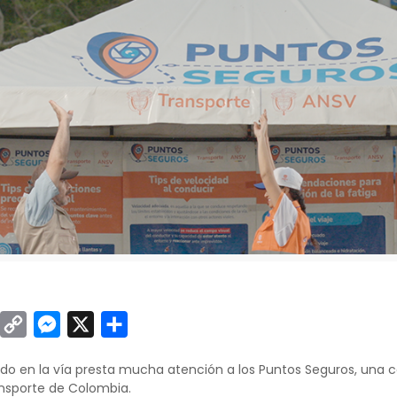
sApp
inkedIn
Copy
Messenger
X
Compartir
Link
do en la vía presta mucha atención a los Puntos Seguros, una c
ansporte de Colombia.