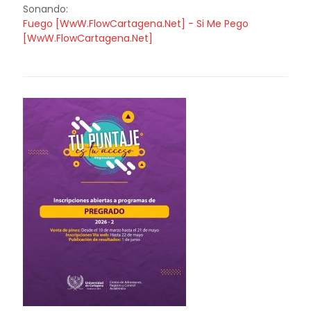
Sonando:
Fuego [WwW.FlowCartagena.Net] - Si Me Pego
[WwW.FlowCartagena.Net]