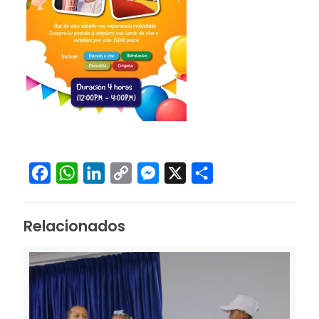
Facebook
WhatsApp
LinkedIn
Copy
Messenger
X
Compartir
Link
Relacionados