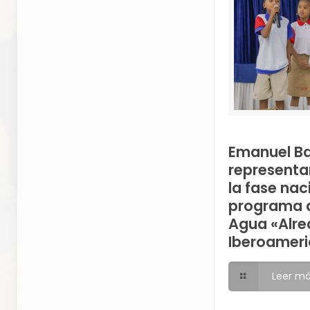
Emanuel B
representa
la fase nac
programa d
Agua «Alre
Iberoameri
Leer m