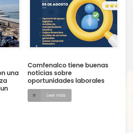
Comfenalco tiene buenas
on una
noticias sobre
eza
oportunidades laborales
 un
Leer más