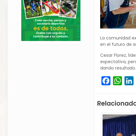
La comunidad exp
en el futuro de su
Cesar Florez, lí
expectativa, per
dando resultado.
Facebook
What
L
Relacionad