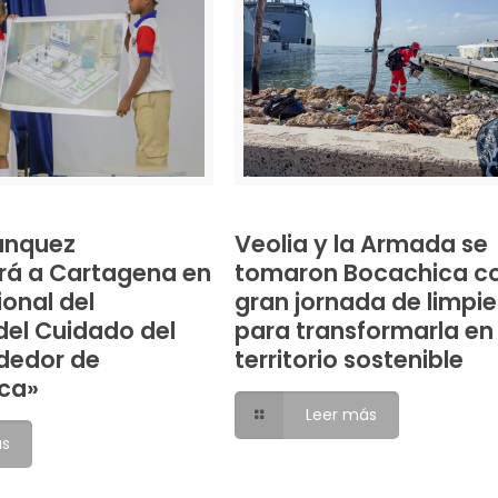
anquez
Veolia y la Armada se
rá a Cartagena en
tomaron Bocachica c
ional del
gran jornada de limpi
el Cuidado del
para transformarla en
dedor de
territorio sostenible
ca»
Leer más
ás