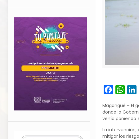
Facebook
What
L
Magangué – El go
donde la Goberna
venía poniendo e
La intervención,
mitigar los riesg