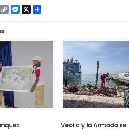
sApp
inkedIn
Copy
Messenger
X
Compartir
Link
os
anquez
Veolia y la Armada se