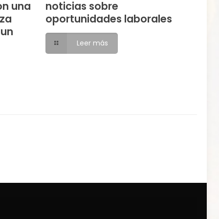
on una
noticias sobre
eza
oportunidades laborales
 un
Leer más