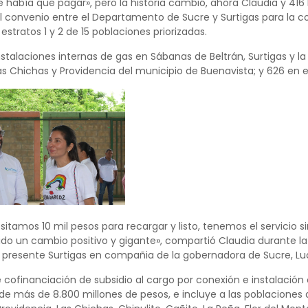
e había que pagar», pero la historia cambió, ahora Claudia y 41
al convenio entre el Departamento de Sucre y Surtigas para la con
estratos 1 y 2 de 15 poblaciones priorizadas.
stalaciones internas de gas en Sábanas de Beltrán, Surtigas y 
s Chichas y Providencia del municipio de Buenavista; y 626 en e
sitamos 10 mil pesos para recargar y listo, tenemos el servicio 
sido un cambio positivo y gigante», compartió Claudia durante l
 presente Surtigas en compañia de la gobernadora de Sucre, Lu
 cofinanciación de subsidio al cargo por conexión e instalación
 de más de 8.800 millones de pesos, e incluye a las poblacione