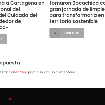
rá a Cartagena en
tomaron Bocachica c
ional del
gran jornada de limpi
el Cuidado del
para transformarla en
dedor de
territorio sostenible
ca»
Leer más
ás
espuesta
 estar
conectado
para publicar un comentario.