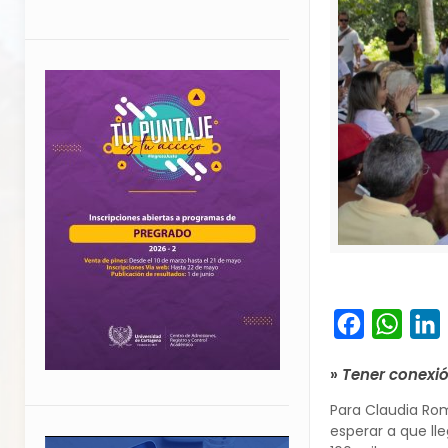
Facebook
What
L
»
Tener conexió
Para Claudia Rom
esperar a que ll