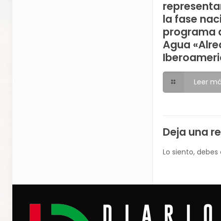
representa
la fase nac
programa d
Agua «Alre
Iberoameri
Leer m
Deja una r
Lo siento, debes