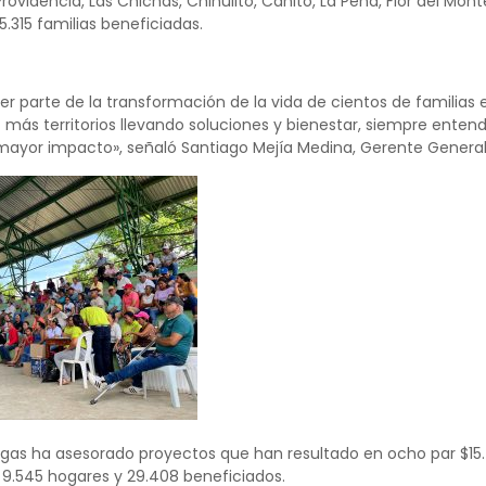
, Providencia, Las Chichas, Chinulito, Cañito, La Peña, Flor del Mo
5.315 familias beneficiadas.
r parte de la transformación de la vida de cientos de familias 
z más territorios llevando soluciones y bienestar, siempre enten
mayor impacto», señaló Santiago Mejía Medina, Gerente General 
igas ha asesorado proyectos que han resultado en ocho par $15.4
9.545 hogares y 29.408 beneficiados.