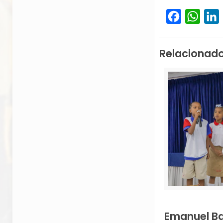
Facebook
What
L
Relacionad
Emanuel B