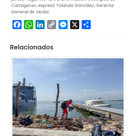
Cartagena», expresó Yolanda González, Gerente
General de Veolia.
Facebook
WhatsApp
LinkedIn
Copy
Messenger
X
Compartir
Link
Relacionados