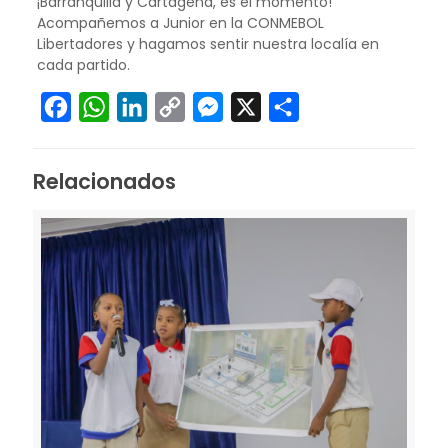
¡Barranquilla y Cartagena, es el momento!
Acompañemos a Junior en la CONMEBOL
Libertadores y hagamos sentir nuestra localía en
cada partido.
Facebook
WhatsApp
LinkedIn
Copy
Messenger
X
Compartir
Link
Relacionados