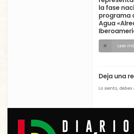
la fase nac
programa d
Agua «Alre
Iberoameri
Leer m
Deja una r
Lo siento, debes