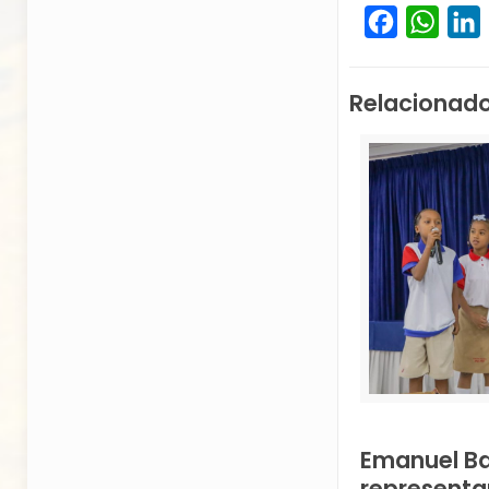
Facebook
What
L
Relacionad
Emanuel B
representa