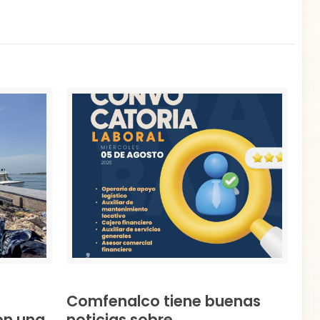
Comfenalco tiene buenas
on una
noticias sobre