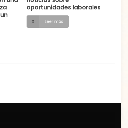
eza
oportunidades laborales
 un
Leer más