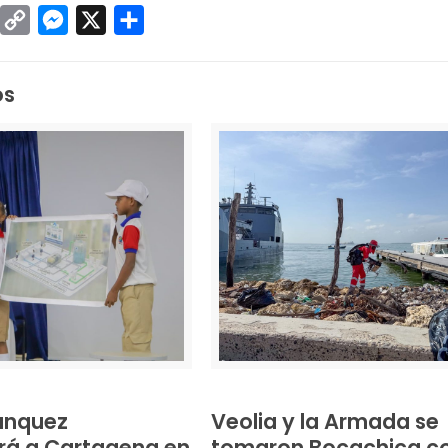
sApp
inkedIn
Copy
Messenger
X
Compartir
Link
os
anquez
Veolia y la Armada se
rá a Cartagena en
tomaron Bocachica c