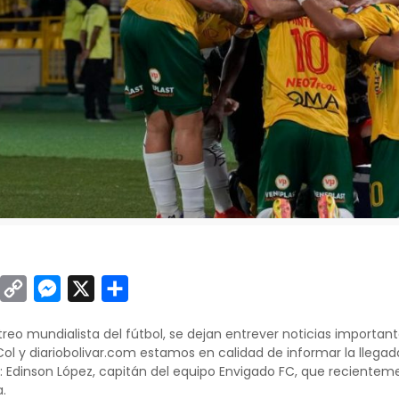
sApp
inkedIn
Copy
Messenger
X
Compartir
Link
treo mundialista del fútbol, se dejan entrever noticias importa
 y diariobolivar.com estamos en calidad de informar la llegad
 Edinson López, capitán del equipo Envigado FC, que reciente
.