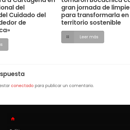
ional del
gran jornada de limpi
el Cuidado del
para transformarla en
dedor de
territorio sostenible
ca»
Leer más
ás
espuesta
 estar
conectado
para publicar un comentario.