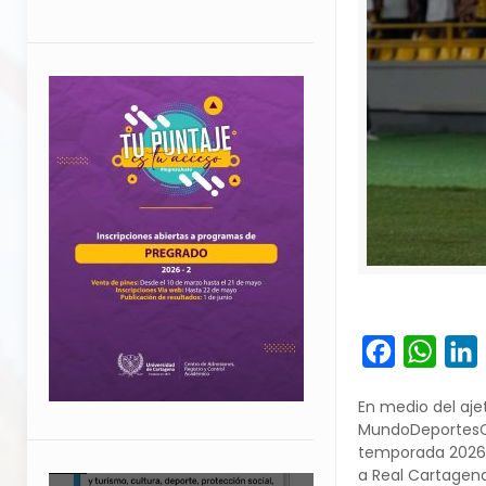
Facebook
What
L
En medio del aje
MundoDeportesCol
temporada 2026:
a Real Cartagena