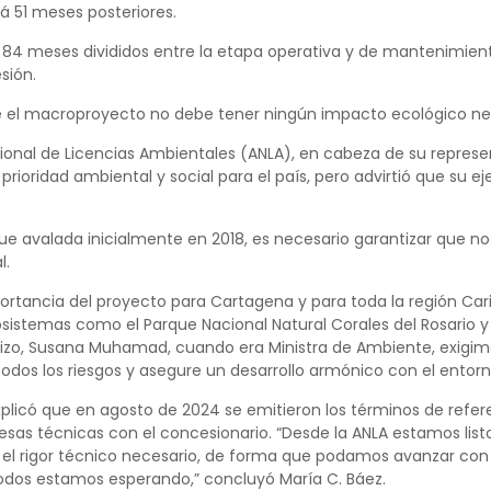
á 51 meses posteriores.
 84 meses divididos entre la etapa operativa y de mantenimiento
sión.
ue el macroproyecto no debe tener ningún impacto ecológico ne
ional de Licencias Ambientales (ANLA), en cabeza de su represen
 prioridad ambiental y social para el país, pero advirtió que su 
ue avalada inicialmente en 2018, es necesario garantizar que no
l.
rtancia del proyecto para Cartagena y para toda la región Cari
istemas como el Parque Nacional Natural Corales del Rosario y 
 hizo, Susana Muhamad, cuando era Ministra de Ambiente, exigi
dos los riesgos y asegure un desarrollo armónico con el entorn
xplicó que en agosto de 2024 se emitieron los términos de refere
esas técnicas con el concesionario. “Desde la ANLA estamos list
el rigor técnico necesario, de forma que podamos avanzar con r
odos estamos esperando,” concluyó María C. Báez.