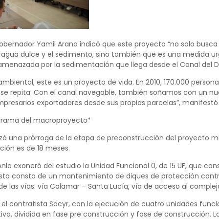
 gobernador Yamil Arana indicó que este proyecto “no solo bus
 agua dulce y el sedimento, sino también que es una medida ur
menazada por la sedimentación que llega desde el Canal del D
mbiental, este es un proyecto de vida. En 2010, 170.000 person
 se repita. Con el canal navegable, también soñamos con un n
presarios exportadores desde sus propias parcelas”, manifestó
grama del macroproyecto*
lizó una prórroga de la etapa de preconstrucción del proyecto mi
ción es de 18 meses.
Anla exoneró del estudio la Unidad Funcional 0, de 15 UF, que co
 Esto consta de un mantenimiento de diques de protección cont
 las vías: vía Calamar – Santa Lucía, vía de acceso al complejo 
l contratista Sacyr, con la ejecución de cuatro unidades funcion
iva, dividida en fase pre construcción y fase de construcción. 