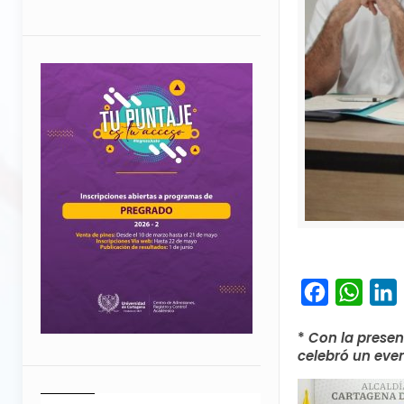
Facebook
What
L
*
Con la presen
celebró un even