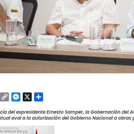
sApp
inkedIn
Copy
Messenger
X
Compartir
Link
cia del expresidente Ernesto Samper, la Gobernación del Atl
tual aval a la autorización del Gobierno Nacional a obras 