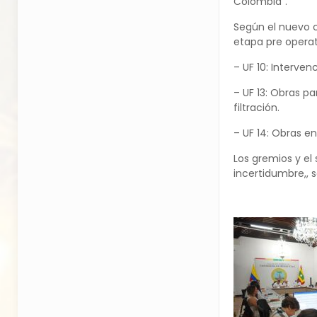
Colombia”.
Según el nuevo c
etapa pre operati
– UF 10: Interve
– UF 13: Obras p
filtración.
– UF 14: Obras en
Los gremios y el
incertidumbre,, 