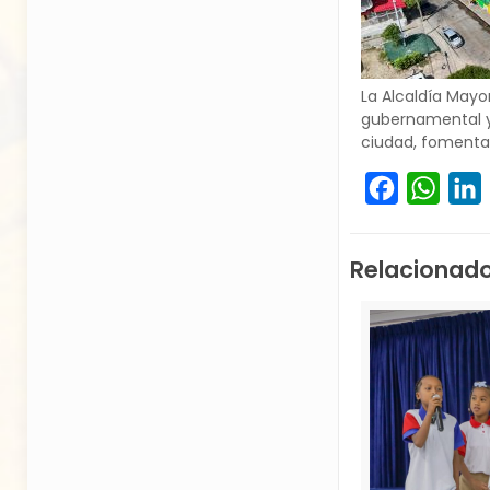
La Alcaldía Mayor
gubernamental y 
ciudad, fomentan
Facebook
What
L
Relacionad