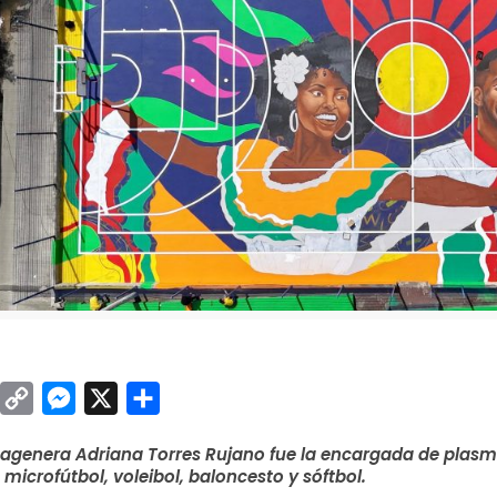
sApp
inkedIn
Copy
Messenger
X
Compartir
Link
rtagenera Adriana Torres Rujano fue la encargada de plasm
 microfútbol, voleibol, baloncesto y sóftbol.