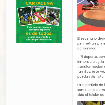
El escenario dep
perimetrales, me
comunidad.
_“El deporte, co
inmensa alegría 
transformación d
familias; este v
puedan disfruta
La superficie de 
sentir de la com
vida al folclor d