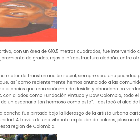
ortivo, con un área de 610,5 metros cuadrados, fue intervenido 
joramiento de gradas, rejas e infraestructura aledaña, entre otr
mo motor de transformación social, siempre será una prioridad pa
que, así como recientemente hemos anunciado a las comunidades
e espacios que eran sinónimo de desidia y abandono en verdade
ez, con aliados como Fundación Pintuco y Dow Colombia, todo el 
r de un escenario tan hermoso como este”,_ destacó el alcald
la cancha fue pintada bajo la liderazgo de la artista urbana cart
unidad. A través de una vibrante explosión de colores, plasmó el 
e esta región de Colombia.