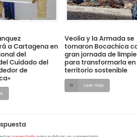
anquez
Veolia y la Armada se
rá a Cartagena en
tomaron Bocachica c
ional del
gran jornada de limpi
el Cuidado del
para transformarla en
dedor de
territorio sostenible
ca»
Leer más
ás
espuesta
 estar
conectado
para publicar un comentario.