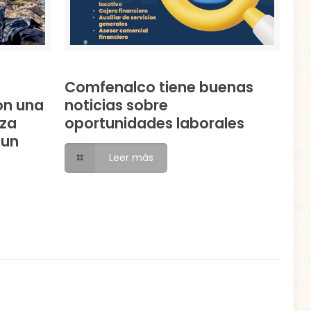
Comfenalco tiene buenas
on una
noticias sobre
eza
oportunidades laborales
 un
Leer más