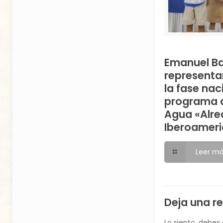
Emanuel B
representa
la fase nac
programa d
Agua «Alre
Iberoameri
Leer m
Deja una r
Lo siento, debes