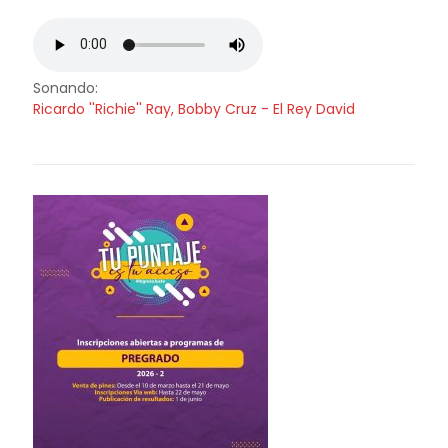
Sonando:
Ricardo ''Richie'' Ray, Bobby Cruz - El Rey David