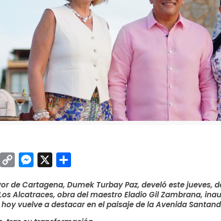
sApp
inkedIn
Copy
Messenger
X
Compartir
Link
yor de Cartagena, Dumek Turbay Paz, develó este jueves, d
s Alcatraces, obra del maestro Eladio Gil Zambrana, inau
 hoy vuelve a destacar en el paisaje de la Avenida Santand