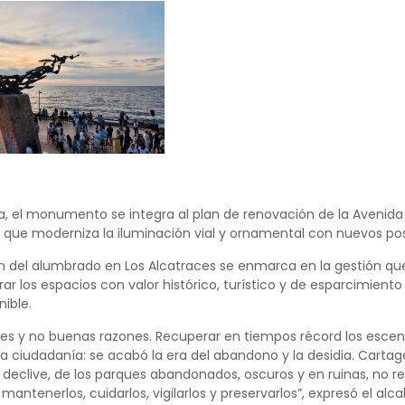
, el monumento se integra al plan de renovación de la Avenid
y que moderniza la iluminación vial y ornamental con nuevos pos
 del alumbrado en Los Alcatraces se enmarca en la gestión qu
rar los espacios con valor histórico, turístico y de esparcimient
nible.
es y no buenas razones. Recuperar en tiempos récord los esce
la ciudadanía: se acabó la era del abandono y la desidia. Car
 declive, de los parques abandonados, oscuros y en ruinas, n
antenerlos, cuidarlos, vigilarlos y preservarlos”, expresó el al