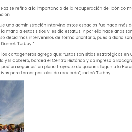
y Paz se refirió a la importancia de la recuperación del icóni
nción.
que una administración intervino estos espacios fue hace más 
la mano a estos sitios y les dio estatus. Y por ello hace años son 
so decidimos intervenirlos de forma prioritaria, pues a diario so
e Dumek Turbay.*
 los cartageneros agregó que: “Estos son sitios estratégicos en u
a y El Cabrero, bordea el Centro Histórico y da ingreso a Bocagra
dían seguir así en pleno trayecto de quienes llegan a la Heroica
tivos para tomar postales de recuerdo”, indicó Turbay.