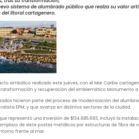
s, tras su transformación,
vo sistema de alumbrado público que realza su valor artí
 del litoral cartagenero.
cto simbólico realizado este jueves, con el Mar Caribe cartage
 transformación y recuperación del emblemático Monumento a L
izados hicieron parte del proceso de modernización del alumbrado
ratista EPM, y que avanza en distintos sectores de la ciudad.
que representó una inversión de $134.685.693, incluyó la instala
eemplazo de siete postes metálicos por estructuras de fibra de vi
ntorno frente al mar.