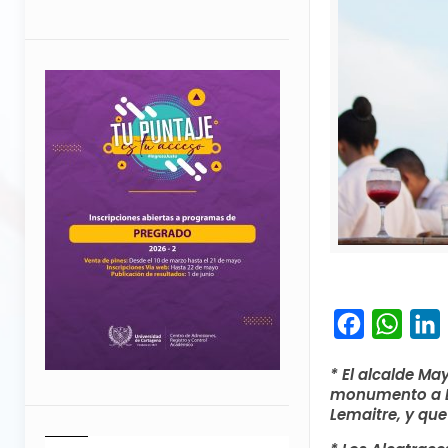
Facebook
What
L
* El alcalde Ma
monumento a Lo
Lemaitre, y que