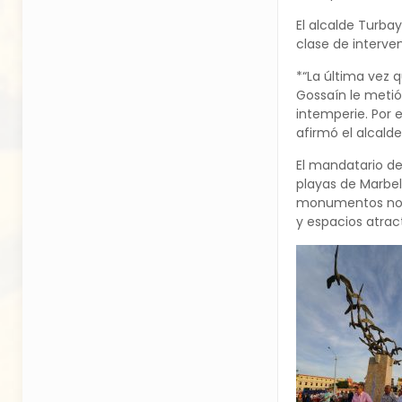
El alcalde Turba
clase de interve
*“La última vez 
Gossaín le metió 
intemperie. Por e
afirmó el alcald
El mandatario de
playas de Marbell
monumentos no po
y espacios atrac